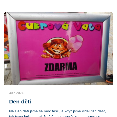
klukama pink pong. Venku hráli ,,Simon řekl" a dokonce
trénovali i pořadové cvičení a různé sportovní úlohy. Byl to
takový pěkný den.
30.5.2024
Den dětí
Na Den dětí jsme se moc těšili, a když jsme viděli ten déšť,
tak jsme byli smutní. Naštěstí se vypršelo a my jsme se