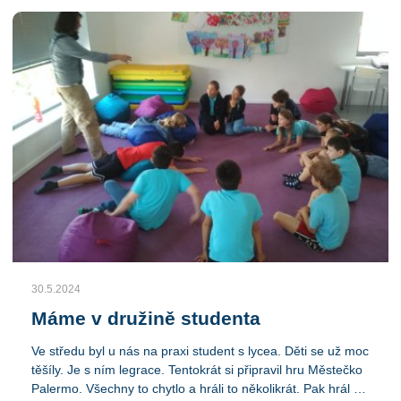
nanuky, pití, házení na cíl. Děti se s chutí pustily do plnění
úkolů, kartiček a postupně získavaly malé odměny.
Nakonec byla vyhlášená soutěž o hodnotné ceny ze tří
kategorií Vyskoč, nejvýš a naši výherci byli Emma, Adam a
paní učitelka Alenka. Moc děkujeme za toto příjemné
dětské odpoledne od společnosti Elektrowin.
30.5.2024
Máme v družině studenta
Ve středu byl u nás na praxi student s lycea. Děti se už moc
těšíly. Je s ním legrace. Tentokrát si připravil hru Městečko
Palermo. Všechny to chytlo a hráli to několikrát. Pak hrál s