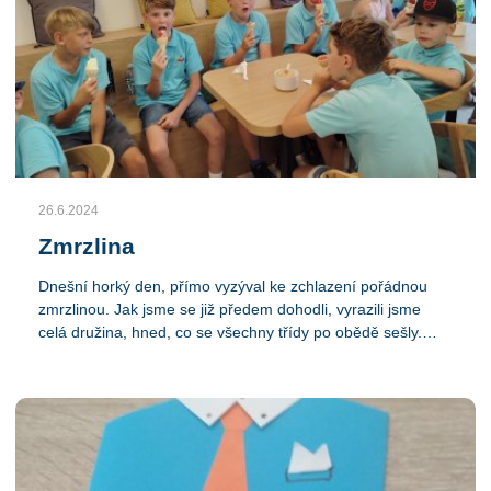
směrem a že nás čeká spousta dalších zábavných chvil.
26.6.2024
Zmrzlina
Dnešní horký den, přímo vyzýval ke zchlazení pořádnou
zmrzlinou. Jak jsme se již předem dohodli, vyrazili jsme
celá družina, hned, co se všechny třídy po obědě sešly.
Leto jsme pro změnu vyměnili Světozor za Olivu. Děti se
nadšeně pustily do chladivé dobroty. Pak jsme si po cestě
zpátky ještě stihli pohrát na velkém hřišti za školkou.
Protože však byl žár opravdu silný, po chvilce jsme se šli
schovat do družiny. Někteří neúnavní sportovci si ještě
potřebovali odehrát svou denní dávku kopané, a pak se již