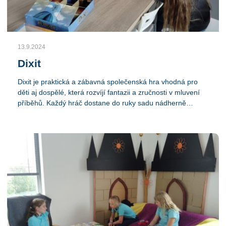
13.9.2024
Dixit
Dixit je praktická a zábavná společenská hra vhodná pro
děti aj dospělé, která rozvíjí fantazii a zručnosti v mluvení
příběhů. Každý hráč dostane do ruky sadu nádherně
ilustrovaných karet. Jeden hráč je vždy vyprávěč, který si
vybere kartu a bez toho, aby ji ukázal, opíše ji vetou,
slovem nebo zvukem. Ostatní hráči potom vyberou kartu ze
svých sadů, která nejléie odpovídá opisu. Následně se
všechny karty zamíchávají a cíl je uhádnout, která karta
patrí vyprávěči. Hra podporuje deti v tvorivém myšlení a učí
ich, jako jsou nápady obrazmi a slovy. Je vhodná pre
rodinu, pretože je jednoduchá na pochopenie a každý
môže vytvoriť svoju fantáziu. Tuhle hru si děti dnes zahrály
a moc se jim líbila. Další hráli ping pong, stolní tenis, četli si
knížky, staví puzzle, prostě jsou.