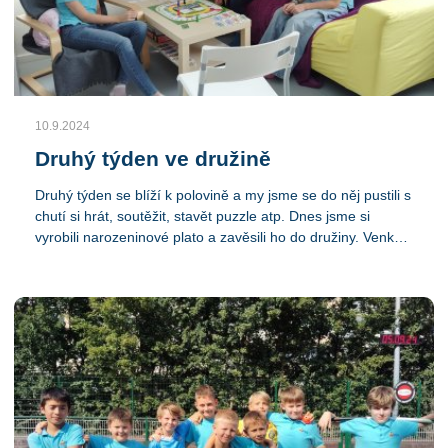
10.9.2024
Druhý týden ve družině
Druhý týden se blíží k polovině a my jsme se do něj pustili s
chutí si hrát, soutěžit, stavět puzzle atp. Dnes jsme si
vyrobili narozeninové plato a zavěsili ho do družiny. Venku
jsme si zahráli florbal, fotbal a jiné hry. Připravili jsme si
levanduli na vánoční jarmark a u toho si hodně povídáme o
všem možném. Ve družině jsme rádi a cítíme se tady
dobře.