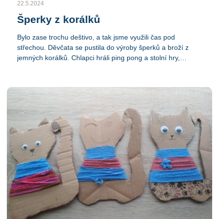
22.5.2024
Šperky z korálků
Bylo zase trochu deštivo, a tak jsme využili čas pod
střechou. Děvčata se pustila do výroby šperků a broží z
jemných korálků. Chlapci hráli ping pong a stolní hry,
Diamant a Six. Pak jsme relaxovali na koberci, někteří
zkoušeli hrát své oblíbené písničky a naučené skladby na
klavír a kytaru, bylo nás trochu míň, ale byl to poklidný den.