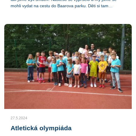
mohli vydat na cestu do Baarova parku. Děti si tam
zaskákali na skákacím hradu, dali si cukrovou vatu, někteří
soutěžili, někteří plnili úkoly a získali odměny. I když jsme
na začátku byli zklamání, tak se nakonec vyčasilo a prožili
jsme krásný den.
27.5.2024
Atletická olympiáda