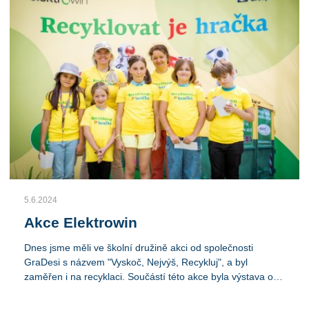
5.6.2024
Akce Elektrowin
Dnes jsme měli ve školní družině akci od společnosti
GraDesi s názvem "Vyskoč, Nejvýš, Recykluj", a byl
zaměřen i na recyklaci. Součástí této akce byla výstava o
recyklaci, infostánek na odběr drobných spotřebičů,
nafukovací atrakce a samoobslužné aktivity pro děti,