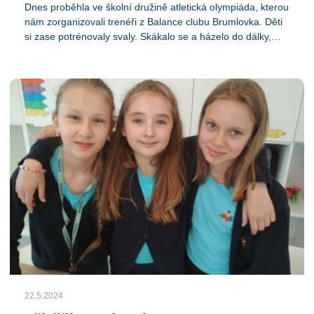
Dnes proběhla ve školní družině atletická olympiáda, kterou
nám zorganizovali trenéři z Balance clubu Brumlovka. Děti
si zase potrénovaly svaly. Skákalo se a házelo do dálky,
běhala se padesátka a každý si odnesl zdravou odměnu.
Výherci navíc dostali i medaile, diplomy a drobný dárek.
Počasí se drželo, tak jsme si to užili.
22.5.2024