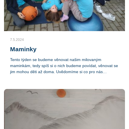
7.5.2024
Maminky
Tento týden se budeme věnovat našim milovaným
maminkám, tedy spíš si o nich budeme povídat, věnovat se
jim mohou děti až doma. Uvědomíme si co pro nás
všechno dělají a co to pro nás je za veliký dar. Včera jsme
začali přáníčky, a dnes si svou maminku namalujeme,
pokusíme se zase trochu posunout v malování portrétu.
Včera ještě bylo počasí na běhání venku, to se ovšem o
dnešku říci nedá, tak nás čeká práce v budově a ping pong,
fotbálek a stolní a karetní hry.