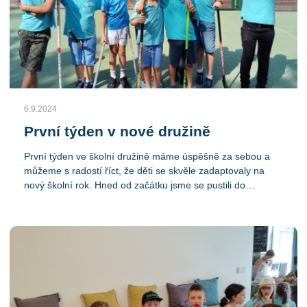
6.9.2024
První týden v nové družině
První týden ve školní družině máme úspěšně za sebou a
můžeme s radostí říct, že děti se skvěle zadaptovaly na
nový školní rok. Hned od začátku jsme se pustili do
zábavných aktivit, které dětem pomohly naladit se na školní
atmosféru a vytvořit příjemnou komunitu. Během týdne
jsme často chodili ven, kde si děti užívaly čerstvého
vzduchu, hráli florbal, fotbal,vevnitř děti hrály ping pong,
což se stalo oblíbenou činností mnohých z nich, stolní hry,
nebo stavěli puzzle. Tento týden proběhl ve velmi pohodové
atmosféře a těšíme se, co další dny přinesou. Věříme, že
tento skvělý start nastartoval nový školní rok tím správným