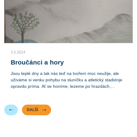
3.5.2024
Broučánci a hory
Jsou teplé dny a tak nás teď na tvoření moc neužije, ale
užíváme si venku pohybu na sluníčku a atletický stadiónje
opravdu príma. Ať se honíme, lezeme po hrazdách,
posiujeme, metáme kotrmelce a salta na duchně, nebo
hrajeme florbal či fotbal na hrazeném hřišti, házíme si s
míči, houpeme se na gumách či v hamakách, je nám spou
DALŠÍ
dobře. poslední nače vyrábění jsou hody na jaře a pohybliví
broučci na listu, s těmi jsme si vyhráli.