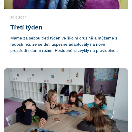
20.9.2024
Třetí týden
Máme za sebou třetí týden ve školní družině a můžeme s
radostí říci, že se děti úspěšně adaptovaly na nové
prostředí i denní režim. Postupně si zvykly na pravidelné
aktivity a nové kamarády, se kterými si každý den hrají a
tvoří. V tomto týdnu jsme už trochu tvořili, ale také jsem
hráli hry podporující spolupráci a komunikaci mezi dětmi
venku.