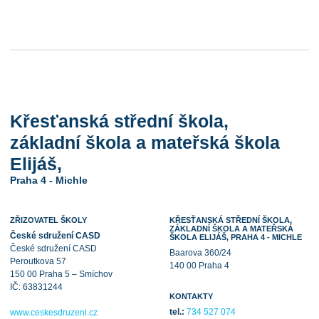
Křesťanská střední škola,
základní škola a mateřská škola
Elijáš,
Praha 4 - Michle
ZŘIZOVATEL ŠKOLY
KŘESŤANSKÁ STŘEDNÍ ŠKOLA,
ZÁKLADNÍ ŠKOLA A MATEŘSKÁ
České sdružení CASD
ŠKOLA ELIJÁŠ, PRAHA 4 - MICHLE
České sdružení CASD
Baarova 360/24
Peroutkova 57
140 00 Praha 4
150 00 Praha 5 – Smíchov
IČ: 63831244
KONTAKTY
tel.:
734 527 074
www.ceskesdruzeni.cz