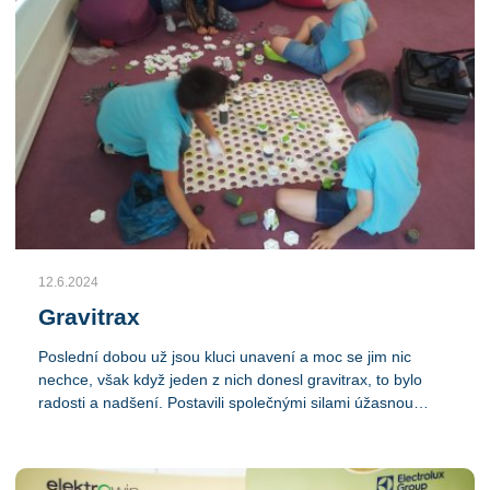
12.6.2024
Gravitrax
Poslední dobou už jsou kluci unavení a moc se jim nic
nechce, však když jeden z nich donesl gravitrax, to bylo
radosti a nadšení. Postavili společnými silami úžasnou
náročnou dráhu pro několik kuliček, děvčata si četla a
malovala. Venku si pak všichni hráli společně.