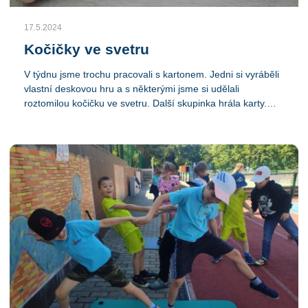
17.5.2024
Kočičky ve svetru
V týdnu jsme trochu pracovali s kartonem. Jedni si vyráběli
vlastní deskovou hru a s některými jsme si udělali
roztomilou kočičku ve svetru. Další skupinka hrála karty.
Nejoblíbenější je u chlapců stále florbal venku a ping pong
ve třídě. Na stadionu rádi ručkují a hrají míčové hry. Hra
Trpaslík nadchnula pěknou skupinku, sedmkrát nechytíš a
jsi trpaslík. Zase se projevil různý přístup chlapců a děvčat,
ta hrála spíš na jstotu a ohleduplně ke druhým, chlapci se
soutěživostí sobě vlastní, spíše na sílu a rychlost,
potrénovaly tak obě skupinky.