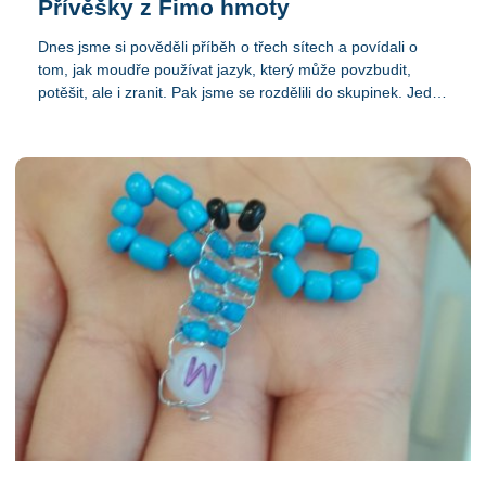
Přívěšky z Fimo hmoty
Dnes jsme si pověděli příběh o třech sítech a povídali o
tom, jak moudře používat jazyk, který může povzbudit,
potěšit, ale i zranit. Pak jsme se rozdělili do skupinek. Jedni
tvořili šperky z korálků, druzí z Fima a další hráli poing
pong. Přívěšky se moc povedly, každý byl jiný a každý
krásný. Měli jsme dnes na praxi studenta z našeho lycea,
tak bylo veselo. Hrál s dětmi venku ,,Simon řekl"