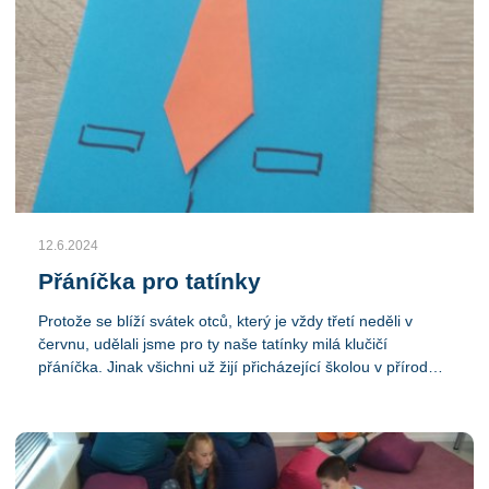
všichni uchýlili do relativního chládku v družině, kde si hráli
v domečkách, u tabule na školu, povídali si a dojídali
svačinku od maminky.
12.6.2024
Přáníčka pro tatínky
Protože se blíží svátek otců, který je vždy třetí neděli v
červnu, udělali jsme pro ty naše tatínky milá klučičí
přáníčka. Jinak všichni už žijí přicházející školou v přírodě a
spřádají plány a prostě se těší. Snažíme se být venku, co to
jde. Počasí je naštěstí přívětivé. Venku děvčata zkoušela
pyramidu z lidských těl a kluci samozřejmě běhali za
míčem. V doskočišti si někteří hráli na to, že už jsou na
dovolené.