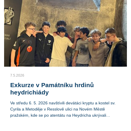
7.5.2026
Exkurze v Památníku hrdinů
heydrichiády
Ve středu 6. 5. 2026 navštívili devátáci kryptu a kostel sv.
Cyrila a Metoděje v Resslově ulici na Novém Městě
pražském, kde se po atentátu na Heydricha ukrývali
českoslovenští parašutisté. Nejen že si rozšířili znalosti
moderních dějin, ale vlastní zážitek využijí jako podklad pro