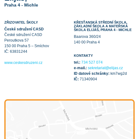
Praha 4 - Michle
ZŘIZOVATEL ŠKOLY
KŘESŤANSKÁ STŘEDNÍ ŠKOLA,
ZÁKLADNÍ ŠKOLA A MATEŘSKÁ
České sdružení CASD
ŠKOLA ELIJÁŠ, PRAHA 4 - MICHLE
České sdružení CASD
Baarova 360/24
Peroutkova 57
140 00 Praha 4
150 00 Praha 5 – Smíchov
IČ: 63831244
KONTAKTY
tel.:
734 527 074
www.ceskesdruzeni.cz
e-mail.:
sekretariat@elijas.cz
ID datové schránky:
km7wg2d
IČ:
71340904