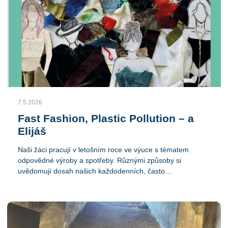
7.5.2026
Fast Fashion, Plastic Pollution – a
Elijáš
Naši žáci pracují v letošním roce ve výuce s tématem
odpovědné výroby a spotřeby. Různými způsoby si
uvědomují dosah našich každodenních, často
podvědomých rozhodnutí, a snaží se toto uvědomění sdílet
i s dalšími členy školní i mimoškolní komunity.