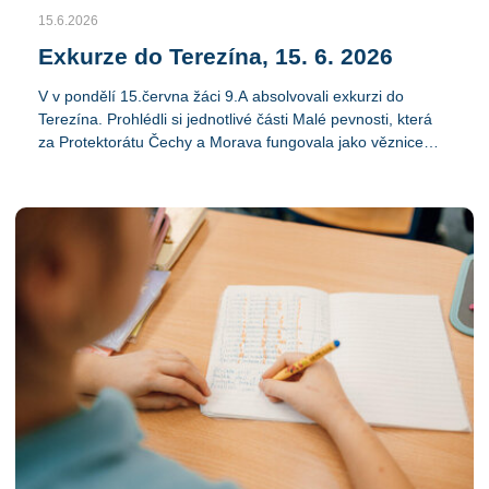
15.6.2026
Exkurze do Terezína, 15. 6. 2026
V v pondělí 15.června žáci 9.A absolvovali exkurzi do
Terezína. Prohlédli si jednotlivé části Malé pevnosti, která
za Protektorátu Čechy a Morava fungovala jako věznice
gestapa, i nejdůležitější historické památky ve městě
Terezín z období židovského ghetta - mansardu, synagogu,
krematorium a Magdeburská kasárna.