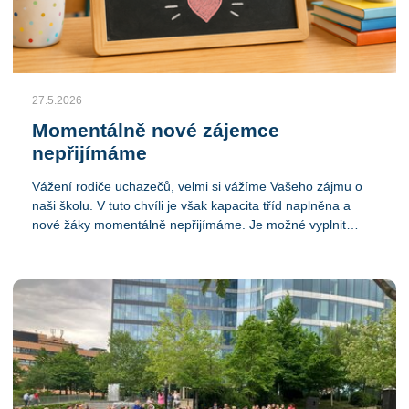
27.5.2026
Momentálně nové zájemce
nepřijímáme
Vážení rodiče uchazečů, velmi si vážíme Vašeho zájmu o
naši školu. V tuto chvíli je však kapacita tříd naplněna a
nové žáky momentálně nepřijímáme. Je možné vyplnit
předběžnou přihlášku a zařadit se do pořadníku uchazečů,
v současné době ale nemáme volná místa pro příští školní
rok. Děkujeme za pochopení a za Váš zájem o naši školu.