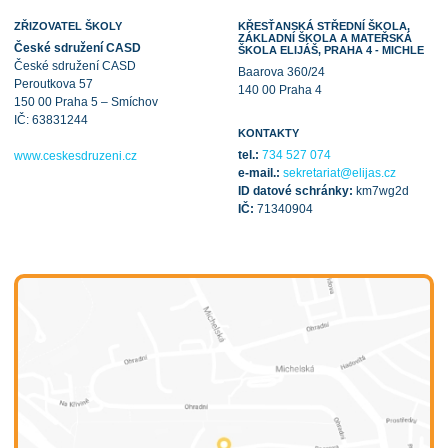
ZŘIZOVATEL ŠKOLY
KŘESŤANSKÁ STŘEDNÍ ŠKOLA,
ZÁKLADNÍ ŠKOLA A MATEŘSKÁ
České sdružení CASD
ŠKOLA ELIJÁŠ, PRAHA 4 - MICHLE
České sdružení CASD
Baarova 360/24
Peroutkova 57
140 00 Praha 4
150 00 Praha 5 – Smíchov
IČ: 63831244
KONTAKTY
tel.:
734 527 074
www.ceskesdruzeni.cz
e-mail.:
sekretariat@elijas.cz
ID datové schránky:
km7wg2d
IČ:
71340904