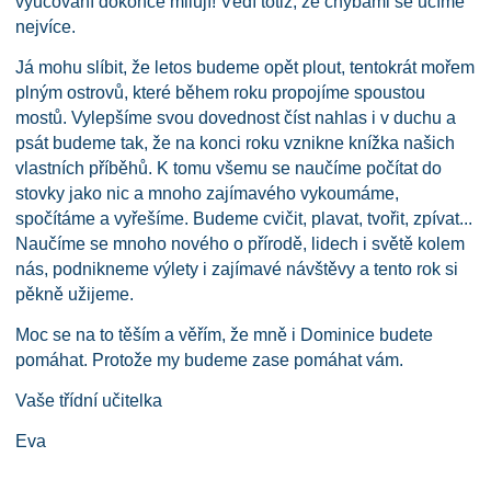
vyučování dokonce milují! Vědí totiž, že chybami se učíme
nejvíce.
Já mohu slíbit, že letos budeme opět plout, tentokrát mořem
plným ostrovů, které během roku propojíme spoustou
mostů. Vylepšíme svou dovednost číst nahlas i v duchu a
psát budeme tak, že na konci roku vznikne knížka našich
vlastních příběhů. K tomu všemu se naučíme počítat do
stovky jako nic a mnoho zajímavého vykoumáme,
spočítáme a vyřešíme. Budeme cvičit, plavat, tvořit, zpívat...
Naučíme se mnoho nového o přírodě, lidech i světě kolem
nás, podnikneme výlety i zajímavé návštěvy a tento rok si
pěkně užijeme.
Moc se na to těším a věřím, že mně i Dominice budete
pomáhat. Protože my budeme zase pomáhat vám.
Vaše třídní učitelka
Eva