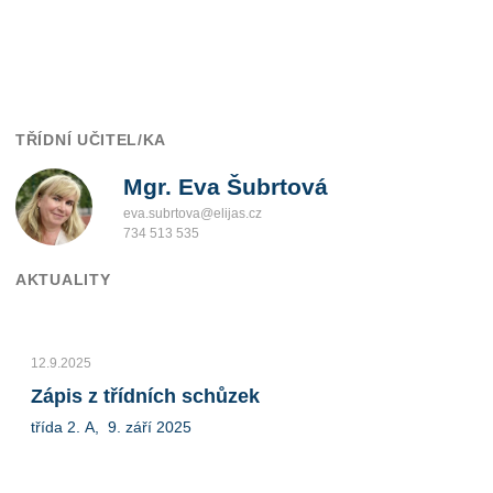
TŘÍDNÍ UČITEL/KA
Mgr.
Eva Šubrtová
eva.subrtova@elijas.cz
734 513 535
AKTUALITY
12.9.2025
Zápis z třídních schůzek
třída 2. A, 9. září 2025