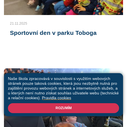
21.11.2025
Sportovní den v parku Toboga
Naše škola zpracovává v souvislosti s využitím webových
stránek pouze taková cookies, která jsou nezbytně nutná pro
zajištění provozu webových stránek a internetových služeb, a
u kterých není nutno získat souhlas uživatele webu (technické
a relační cookies).
Pravidla cookies
ROZUMÍM