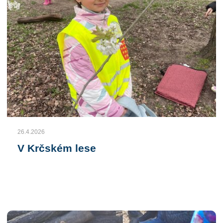
26.4.2026
V Krčském lese