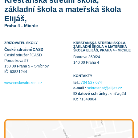
základní škola a mateřská škola
Elijáš,
Praha 4 - Michle
ZŘIZOVATEL ŠKOLY
KŘESŤANSKÁ STŘEDNÍ ŠKOLA,
ZÁKLADNÍ ŠKOLA A MATEŘSKÁ
České sdružení CASD
ŠKOLA ELIJÁŠ, PRAHA 4 - MICHLE
České sdružení CASD
Baarova 360/24
Peroutkova 57
140 00 Praha 4
150 00 Praha 5 – Smíchov
IČ: 63831244
KONTAKTY
tel.:
734 527 074
www.ceskesdruzeni.cz
e-mail.:
sekretariat@elijas.cz
ID datové schránky:
km7wg2d
IČ:
71340904