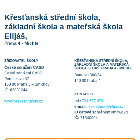
Křesťanská střední škola,
základní škola a mateřská škola
Elijáš,
Praha 4 - Michle
ZŘIZOVATEL ŠKOLY
KŘESŤANSKÁ STŘEDNÍ ŠKOLA,
ZÁKLADNÍ ŠKOLA A MATEŘSKÁ
České sdružení CASD
ŠKOLA ELIJÁŠ, PRAHA 4 - MICHLE
České sdružení CASD
Baarova 360/24
Peroutkova 57
140 00 Praha 4
150 00 Praha 5 – Smíchov
IČ: 63831244
KONTAKTY
tel.:
734 527 074
www.ceskesdruzeni.cz
e-mail.:
sekretariat@elijas.cz
ID datové schránky:
km7wg2d
IČ:
71340904