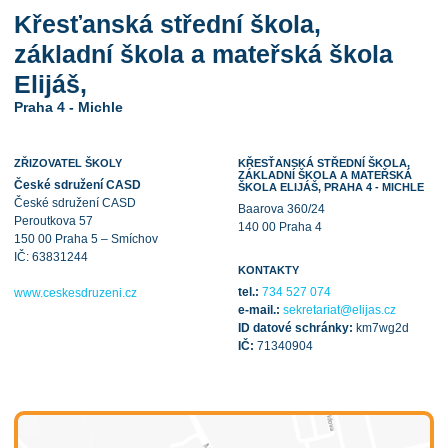
Křesťanská střední škola,
základní škola a mateřská škola
Elijáš,
Praha 4 - Michle
ZŘIZOVATEL ŠKOLY
KŘESŤANSKÁ STŘEDNÍ ŠKOLA,
ZÁKLADNÍ ŠKOLA A MATEŘSKÁ
České sdružení CASD
ŠKOLA ELIJÁŠ, PRAHA 4 - MICHLE
České sdružení CASD
Baarova 360/24
Peroutkova 57
140 00 Praha 4
150 00 Praha 5 – Smíchov
IČ: 63831244
KONTAKTY
tel.:
734 527 074
www.ceskesdruzeni.cz
e-mail.:
sekretariat@elijas.cz
ID datové schránky:
km7wg2d
IČ:
71340904