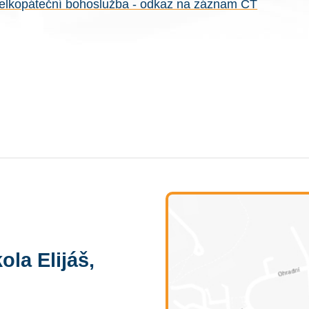
elkopáteční bohoslužba - odkaz na záznam ČT
ola Elijáš,