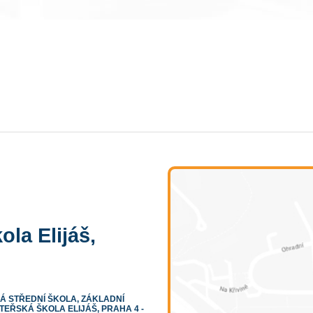
ola Elijáš,
 STŘEDNÍ ŠKOLA, ZÁKLADNÍ
TEŘSKÁ ŠKOLA ELIJÁŠ, PRAHA 4 -