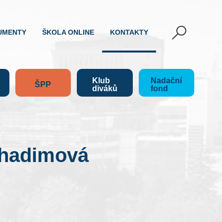
UMENTY
ŠKOLA ONLINE
KONTAKTY
Klub
Nadační
ŠPP
diváků
fond
Chadimová