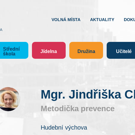
VOLNÁ MÍSTA
AKTUALITY
DOK
Střední
Jídelna
Družina
Učitelé
škola
Mgr. Jindřiška 
Metodička prevence
Hudební výchova