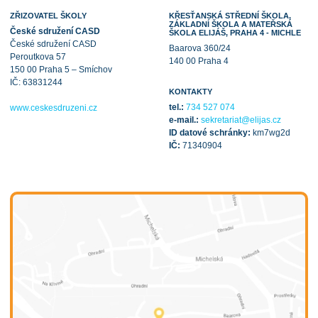
ZŘIZOVATEL ŠKOLY
KŘESŤANSKÁ STŘEDNÍ ŠKOLA,
ZÁKLADNÍ ŠKOLA A MATEŘSKÁ
České sdružení CASD
ŠKOLA ELIJÁŠ, PRAHA 4 - MICHLE
České sdružení CASD
Baarova 360/24
Peroutkova 57
140 00 Praha 4
150 00 Praha 5 – Smíchov
IČ: 63831244
KONTAKTY
tel.:
734 527 074
www.ceskesdruzeni.cz
e-mail.:
sekretariat@elijas.cz
ID datové schránky:
km7wg2d
IČ:
71340904