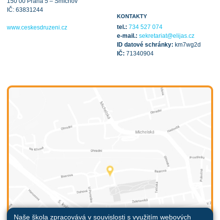
150 00 Praha 5 – Smíchov
IČ: 63831244
KONTAKTY
tel.:
734 527 074
www.ceskesdruzeni.cz
e-mail.:
sekretariat@elijas.cz
ID datové schránky:
km7wg2d
IČ:
71340904
Naše škola zpracovává v souvislosti s využitím webových