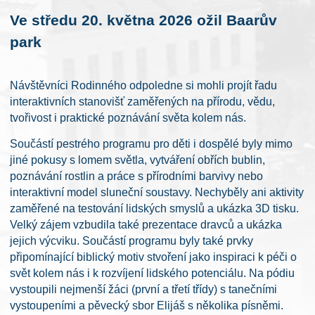
Ve středu 20. května 2026 ožil Baarův
park
Návštěvníci Rodinného odpoledne si mohli projít řadu
interaktivních stanovišť zaměřených na přírodu, vědu,
tvořivost i praktické poznávání světa kolem nás.
Součástí pestrého programu pro děti i dospělé byly mimo
jiné pokusy s lomem světla, vytváření obřích bublin,
poznávání rostlin a práce s přírodními barvivy nebo
interaktivní model sluneční soustavy. Nechyběly ani aktivity
zaměřené na testování lidských smyslů a ukázka 3D tisku.
Velký zájem vzbudila také prezentace dravců a ukázka
jejich výcviku. Součástí programu byly také prvky
připomínající biblický motiv stvoření jako inspiraci k péči o
svět kolem nás i k rozvíjení lidského potenciálu. Na pódiu
vystoupili nejmenší žáci (první a třetí třídy) s tanečními
vystoupeními a pěvecký sbor Elijáš s několika písněmi.