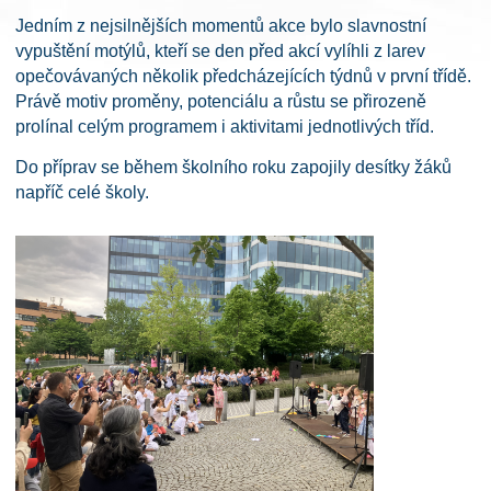
Jedním z nejsilnějších momentů akce bylo slavnostní
vypuštění motýlů, kteří se den před akcí vylíhli z larev
opečovávaných několik předcházejících týdnů v první třídě.
Právě motiv proměny, potenciálu a růstu se přirozeně
prolínal celým programem i aktivitami jednotlivých tříd.
Do příprav se během školního roku zapojily desítky žáků
napříč celé školy.