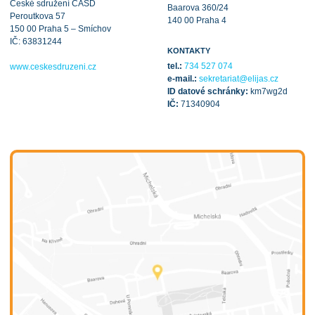
České sdružení CASD
Baarova 360/24
Peroutkova 57
140 00 Praha 4
150 00 Praha 5 – Smíchov
IČ: 63831244
KONTAKTY
tel.:
734 527 074
www.ceskesdruzeni.cz
e-mail.:
sekretariat@elijas.cz
ID datové schránky:
km7wg2d
IČ:
71340904