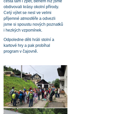
cesta tam i zpět, během níž jsme
obdivovali krásy okolní přírody.
Celý výlet se nesl ve velmi
příjemné atmosféře a odvezli
jsme si spoustu nových poznatků
i hezkých vzpomínek.
Odpoledne děti hráli stolní a
kartové hry a pak probíhal
program v čajovně.