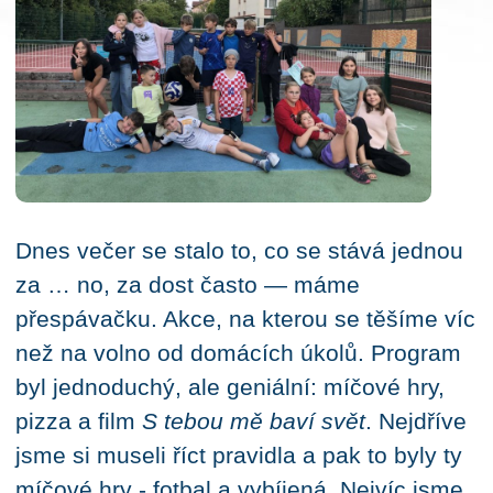
Dnes večer se stalo to, co se stává jednou
za … no, za dost často — máme
přespávačku. Akce, na kterou se těšíme víc
než na volno od domácích úkolů. Program
byl jednoduchý, ale geniální: míčové hry,
pizza a film
S tebou mě baví svět
. Nejdříve
jsme si museli říct pravidla a pak to byly ty
míčové hry - fotbal a vybíjená. Nejvíc jsme