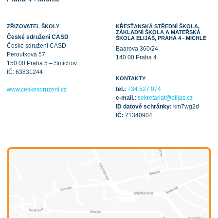
ZŘIZOVATEL ŠKOLY
KŘESŤANSKÁ STŘEDNÍ ŠKOLA,
ZÁKLADNÍ ŠKOLA A MATEŘSKÁ
České sdružení CASD
ŠKOLA ELIJÁŠ, PRAHA 4 - MICHLE
České sdružení CASD
Baarova 360/24
Peroutkova 57
140 00 Praha 4
150 00 Praha 5 – Smíchov
IČ: 63831244
KONTAKTY
tel.:
734 527 074
www.ceskesdruzeni.cz
e-mail.:
sekretariat@elijas.cz
ID datové schránky:
km7wg2d
IČ:
71340904