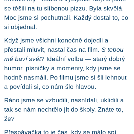
se těšili na tu slíbenou pizzu. Byla skvělá.
Moc jsme si pochutnali. Každý dostal to, co
si objednal.
Když jsme všichni konečně dojedli a
přestali mluvit, nastal čas na film.
S tebou
mě baví svět
? Ideální volba — starý dobrý
humor, písničky a momenty, kdy jsme se
hodně nasmáli. Po filmu jsme si šli lehnout
a povídali si, co nám šlo hlavou.
Ráno jsme se vzbudili, nasnídali, uklidili a
tak se nám nechtělo jít do školy. Znáte to,
že?
Přespávačka to je čas, kdy se málo spí,