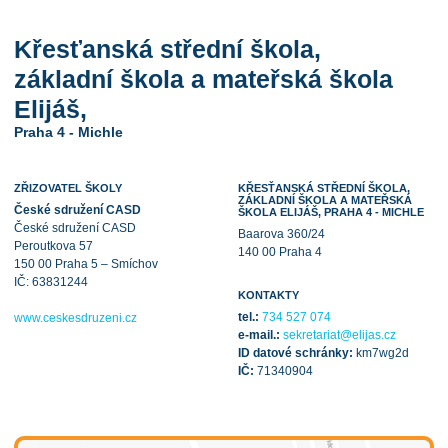
Křesťanská střední škola,
základní škola a mateřská škola
Elijáš,
Praha 4 - Michle
ZŘIZOVATEL ŠKOLY
KŘESŤANSKÁ STŘEDNÍ ŠKOLA,
ZÁKLADNÍ ŠKOLA A MATEŘSKÁ
České sdružení CASD
ŠKOLA ELIJÁŠ, PRAHA 4 - MICHLE
České sdružení CASD
Baarova 360/24
Peroutkova 57
140 00 Praha 4
150 00 Praha 5 – Smíchov
IČ: 63831244
KONTAKTY
tel.:
734 527 074
www.ceskesdruzeni.cz
e-mail.:
sekretariat@elijas.cz
ID datové schránky:
km7wg2d
IČ:
71340904