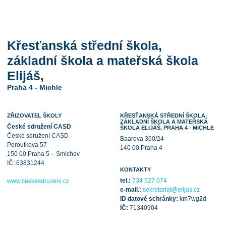
Křesťanská střední škola,
základní škola a mateřská škola
Elijáš,
Praha 4 - Michle
ZŘIZOVATEL ŠKOLY
KŘESŤANSKÁ STŘEDNÍ ŠKOLA,
ZÁKLADNÍ ŠKOLA A MATEŘSKÁ
České sdružení CASD
ŠKOLA ELIJÁŠ, PRAHA 4 - MICHLE
České sdružení CASD
Baarova 360/24
Peroutkova 57
140 00 Praha 4
150 00 Praha 5 – Smíchov
IČ: 63831244
KONTAKTY
tel.:
734 527 074
www.ceskesdruzeni.cz
e-mail.:
sekretariat@elijas.cz
ID datové schránky:
km7wg2d
IČ:
71340904