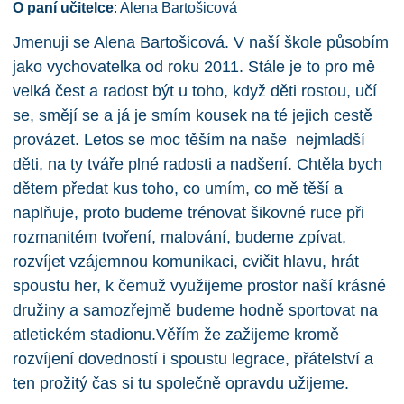
O paní učitelce
: Alena Bartošicová
Jmenuji se Alena Bartošicová. V naší škole působím
jako vychovatelka od roku 2011. Stále je to pro mě
velká čest a radost být u toho, když děti rostou, učí
se, smějí se a já je smím kousek na té jejich cestě
provázet. Letos se moc těším na naše nejmladší
děti, na ty tváře plné radosti a nadšení. Chtěla bych
dětem předat kus toho, co umím, co mě těší a
naplňuje, proto budeme trénovat šikovné ruce při
rozmanitém tvoření, malování, budeme zpívat,
rozvíjet vzájemnou komunikaci, cvičit hlavu, hrát
spoustu her, k čemuž využijeme prostor naší krásné
družiny a samozřejmě budeme hodně sportovat na
atletickém stadionu.Věřím že zažijeme kromě
rozvíjení dovedností i spoustu legrace, přátelství a
ten prožitý čas si tu společně opravdu užijeme.