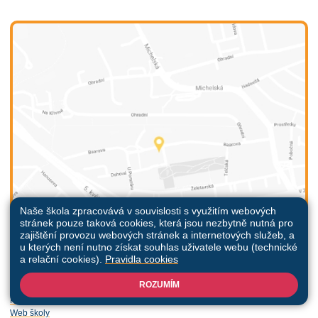
Naše škola zpracovává v souvislosti s využitím webových
stránek pouze taková cookies, která jsou nezbytně nutná pro
zajištění provozu webových stránek a internetových služeb, a
u kterých není nutno získat souhlas uživatele webu (technické
a relační cookies).
Pravidla cookies
ROZUMÍM
Všechna práva vyhrazena. Copyright © 2026 |
Mapa stránek
|
Přihlásit
|
Prohlášení o přístupnosti
|
Pravidla COOKIES
|
GDPR
Web školy