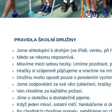
PRAVIDLA ŠKOLNÍ DRUŽINY
Jsme ohleduplní k druhým (ve třídě, venku, při 
Nikdo se nikomu neposmívá.
Mluvíme mezi sebou hezky. Umíme pozdravit, p
Hračky si vzájemně půjčujeme a vracíme na místo
Družinu mohu opustit pouze s povolením vychov
Jsme zodpovědní za své věci (oblečení, hračky 
Ven chodíme za každého počasí.
Jíme u stolečku a dostatečně pijeme.
Když jeden mluví, ostatní mlčí. Neskáčeme si do
Po chodbách chodíme pomalu, neběháme po c