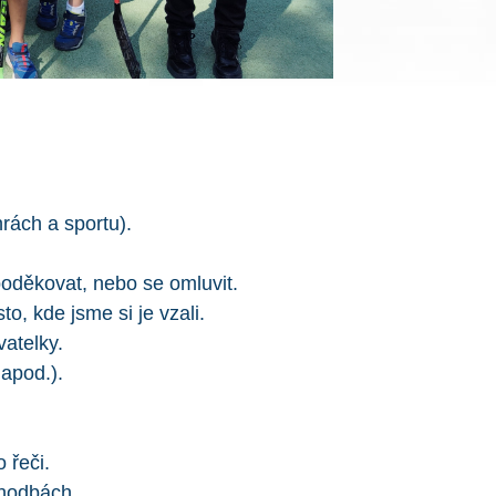
hrách a sportu).
oděkovat, nebo se omluvit.
, kde jsme si je vzali.
atelky.
apod.).
 řeči.
hodbách.