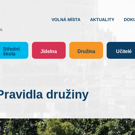
VOLNÁ MÍSTA
AKTUALITY
DOK
Střední
Jídelna
Družina
Učitelé
škola
Pravidla družiny