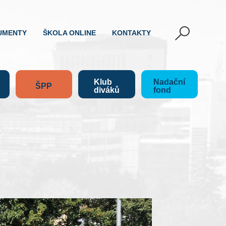
UMENTY
ŠKOLA ONLINE
KONTAKTY
Klub
Nadační
ŠPP
diváků
fond