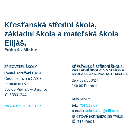
Křesťanská střední škola,
základní škola a mateřská škola
Elijáš,
Praha 4 - Michle
ZŘIZOVATEL ŠKOLY
KŘESŤANSKÁ STŘEDNÍ ŠKOLA,
ZÁKLADNÍ ŠKOLA A MATEŘSKÁ
České sdružení CASD
ŠKOLA ELIJÁŠ, PRAHA 4 - MICHLE
České sdružení CASD
Baarova 360/24
Peroutkova 57
140 00 Praha 4
150 00 Praha 5 – Smíchov
IČ: 63831244
KONTAKTY
tel.:
734 527 074
www.ceskesdruzeni.cz
e-mail.:
sekretariat@elijas.cz
ID datové schránky:
km7wg2d
IČ:
71340904