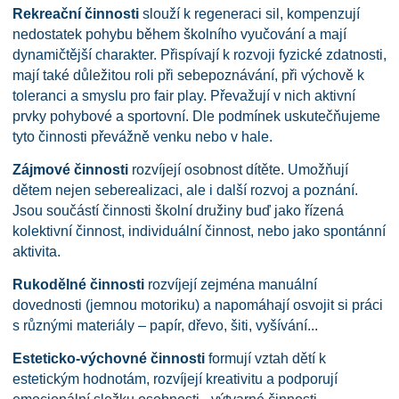
Rekreační činnosti
slouží k regeneraci sil, kompenzují
nedostatek pohybu během školního vyučování a mají
dynamičtější charakter. Přispívají k rozvoji fyzické zdatnosti,
mají také důležitou roli při sebepoznávání, při výchově k
toleranci a smyslu pro fair play. Převažují v nich aktivní
prvky pohybové a sportovní. Dle podmínek uskutečňujeme
tyto činnosti převážně venku nebo v hale.
Zájmové činnosti
rozvíjejí osobnost dítěte. Umožňují
dětem nejen seberealizaci, ale i další rozvoj a poznání.
Jsou součástí činnosti školní družiny buď jako řízená
kolektivní činnost, individuální činnost, nebo jako spontánní
aktivita.
Rukodělné činnosti
rozvíjejí zejména manuální
dovednosti (jemnou motoriku) a napomáhají osvojit si práci
s různými materiály – papír, dřevo, šiti, vyšívání...
Esteticko-výchovné činnosti
formují vztah dětí k
estetickým hodnotám, rozvíjejí kreativitu a podporují