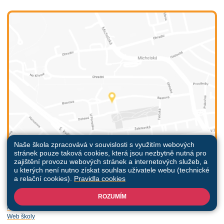
Naše škola zpracovává v souvislosti s využitím webových
stránek pouze taková cookies, která jsou nezbytně nutná pro
zajištění provozu webových stránek a internetových služeb, a
u kterých není nutno získat souhlas uživatele webu (technické
a relační cookies).
Pravidla cookies
ROZUMÍM
Všechna práva vyhrazena. Copyright © 2026 |
Mapa stránek
|
Přihlásit
|
Prohlášení o přístupnosti
|
Pravidla COOKIES
|
GDPR
Web školy