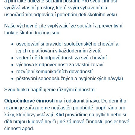
a plní také důležité sociální poslání. Pro svou činnost
využívá vlastní prostory, které svým vybavením a
uspořádáním odpovídají potřebám dětí školního věku.
Naše výchovné cíle vyplývající ze sociální a preventivní
funkce školní družiny jsou:
osvojování si pravidel společenského chování a
jejich uplatňování v každodenním životě
vedení dětí k odpovědnosti za své chování
výchova k odpovědnosti za vlastní zdraví
rozvíjení komunikačních dovedností
pěstování sebeobslužných a hygienických návyků
Svou funkci naplňujeme různými činnostmi:
Odpočinkové činnosti
mají odstranit únavu. Do denního
režimu je zařazujeme nejčastěji po obědě, popř. ráno pro
žáky, kteří brzy vstávají. Klid provádíme na pytlích nebo si
děti hrajou klidové hry či jiné zájmové činnosti, poslechové
činnosti apod.