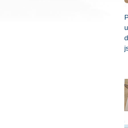
P
u
d
j