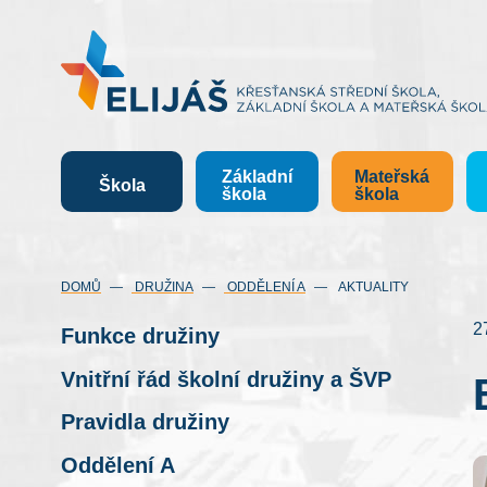
Základní
Mateřská
Škola
škola
škola
DOMŮ
DRUŽINA
ODDĚLENÍ A
AKTUALITY
2
Funkce družiny
Vnitřní řád školní družiny a ŠVP
Pravidla družiny
Oddělení A