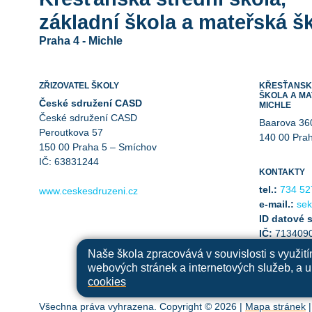
základní škola a mateřská šk
Praha 4 - Michle
ZŘIZOVATEL ŠKOLY
KŘESŤANSKÁ
ŠKOLA A MA
České sdružení CASD
MICHLE
České sdružení CASD
Baarova 36
Peroutkova 57
140 00 Pra
150 00 Praha 5 – Smíchov
IČ: 63831244
KONTAKTY
tel.:
734 52
www.ceskesdruzeni.cz
e-mail.:
sek
ID datové 
IČ:
713409
Naše škola zpracovává v souvislosti s využit
webových stránek a internetových služeb, a u 
cookies
Všechna práva vyhrazena. Copyright © 2026 |
Mapa stránek