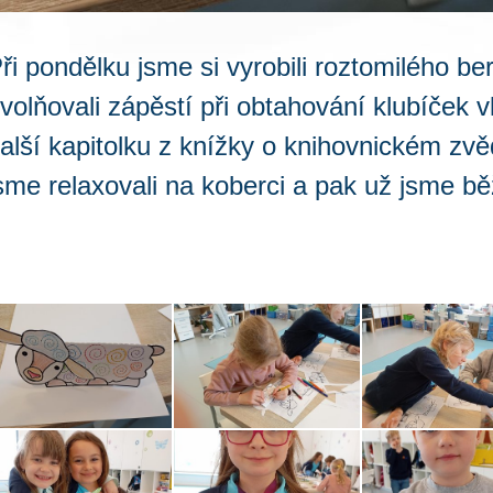
ři pondělku jsme si vyrobili roztomilého be
volňovali zápěstí při obtahování klubíček vl
alší kapitolku z knížky o knihovnickém zvě
sme relaxovali na koberci a pak už jsme bě