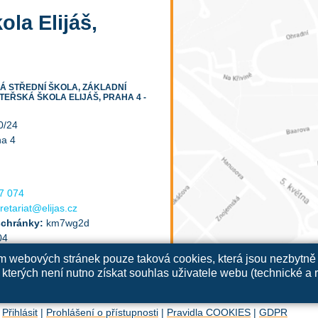
ola Elijáš,
 STŘEDNÍ ŠKOLA, ZÁKLADNÍ
TEŘSKÁ ŠKOLA ELIJÁŠ, PRAHA 4 -
0/24
ha 4
7 074
retariat@elijas.cz
schránky:
km7wg2d
04
ím webových stránek pouze taková cookies, která jsou nezbytně 
kterých není nutno získat souhlas uživatele webu (technické a 
|
Přihlásit
|
Prohlášení o přístupnosti
|
Pravidla COOKIES
|
GDPR