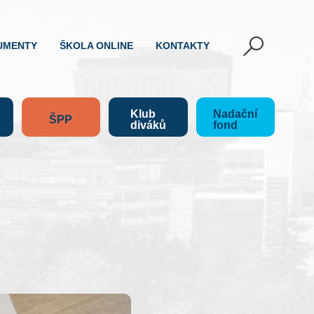
UMENTY
ŠKOLA ONLINE
KONTAKTY
Klub
Nadační
ŠPP
diváků
fond