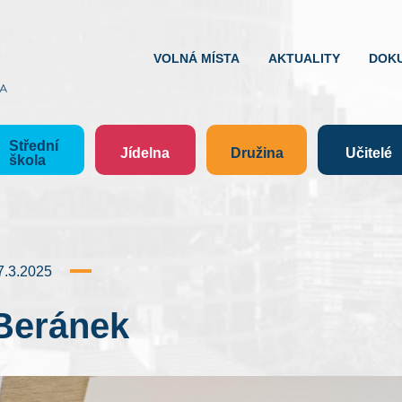
VOLNÁ MÍSTA
AKTUALITY
DOK
Střední
Jídelna
Družina
Učitelé
škola
7.3.2025
Beránek