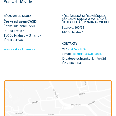
Praha 4 - Michle
ZŘIZOVATEL ŠKOLY
KŘESŤANSKÁ STŘEDNÍ ŠKOLA,
ZÁKLADNÍ ŠKOLA A MATEŘSKÁ
České sdružení CASD
ŠKOLA ELIJÁŠ, PRAHA 4 - MICHLE
České sdružení CASD
Baarova 360/24
Peroutkova 57
140 00 Praha 4
150 00 Praha 5 – Smíchov
IČ: 63831244
KONTAKTY
tel.:
734 527 074
www.ceskesdruzeni.cz
e-mail.:
sekretariat@elijas.cz
ID datové schránky:
km7wg2d
IČ:
71340904