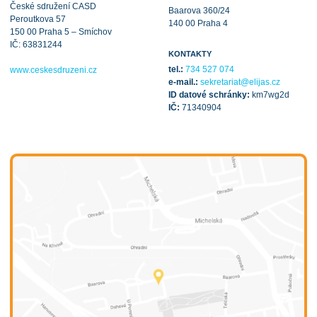
České sdružení CASD
Baarova 360/24
Peroutkova 57
140 00 Praha 4
150 00 Praha 5 – Smíchov
IČ: 63831244
KONTAKTY
tel.:
734 527 074
www.ceskesdruzeni.cz
e-mail.:
sekretariat@elijas.cz
ID datové schránky:
km7wg2d
IČ:
71340904