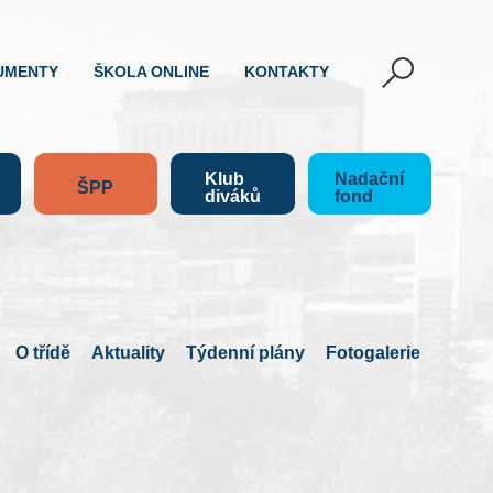
UMENTY
ŠKOLA ONLINE
KONTAKTY
Klub
Nadační
ŠPP
diváků
fond
O třídě
Aktuality
Týdenní plány
Fotogalerie