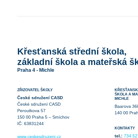
Křesťanská střední škola,
základní škola a mateřská šk
Praha 4 - Michle
ZŘIZOVATEL ŠKOLY
KŘESŤANSKÁ
ŠKOLA A MA
České sdružení CASD
MICHLE
České sdružení CASD
Baarova 36
Peroutkova 57
140 00 Pra
150 00 Praha 5 – Smíchov
IČ: 63831244
KONTAKTY
tel.:
734 52
www.ceskesdruzeni.cz