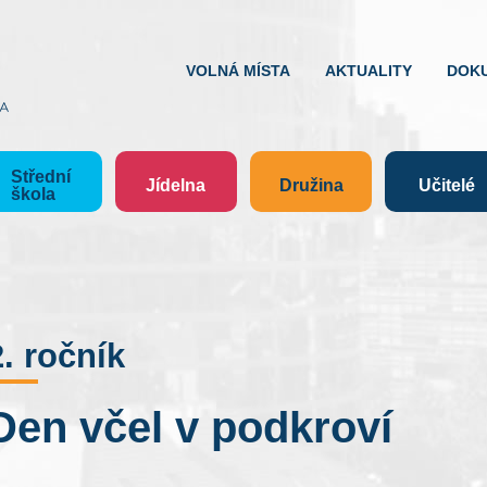
VOLNÁ MÍSTA
AKTUALITY
DOK
Střední
Jídelna
Družina
Učitelé
škola
2. ročník
Den včel v podkroví