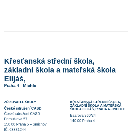
Křesťanská střední škola,
základní škola a mateřská škola
Elijáš,
Praha 4 - Michle
ZŘIZOVATEL ŠKOLY
KŘESŤANSKÁ STŘEDNÍ ŠKOLA,
ZÁKLADNÍ ŠKOLA A MATEŘSKÁ
České sdružení CASD
ŠKOLA ELIJÁŠ, PRAHA 4 - MICHLE
České sdružení CASD
Baarova 360/24
Peroutkova 57
140 00 Praha 4
150 00 Praha 5 – Smíchov
IČ: 63831244