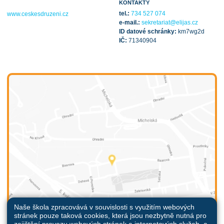
KONTAKTY
tel.:
734 527 074
www.ceskesdruzeni.cz
e-mail.:
sekretariat@elijas.cz
ID datové schránky:
km7wg2d
IČ:
71340904
Naše škola zpracovává v souvislosti s využitím webových
stránek pouze taková cookies, která jsou nezbytně nutná pro
zajištění provozu webových stránek a internetových služeb, a