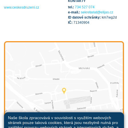
KONTAKTY
tel.:
734 527 074
www.ceskesdruzeni.cz
e-mail.:
sekretariat@elijas.cz
ID datové schránky:
km7wg2d
IČ:
71340904
Naše škola zpracovává v souvislosti s využitím webových
stránek pouze taková cookies, která jsou nezbytně nutná pro
zajištění provozu webových stránek a internetových služeb, a