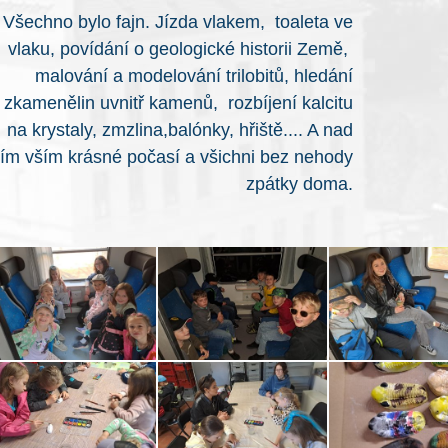
Všechno bylo fajn. Jízda vlakem, toaleta ve
vlaku, povídání o geologické historii Země,
malování a modelování trilobitů, hledání
zkamenělin uvnitř kamenů, rozbíjení kalcitu
na krystaly, zmzlina,balónky, hřiště.... A nad
tím vším krásné počasí a všichni bez nehody
zpátky doma.