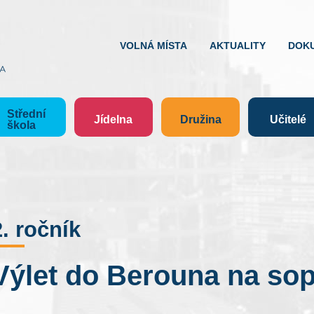
VOLNÁ MÍSTA
AKTUALITY
DOK
Střední
Jídelna
Družina
Učitelé
škola
2. ročník
Výlet do Berouna na sopk