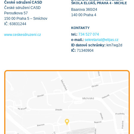
České sdružení CASD
ŠKOLA ELIJÁŠ, PRAHA 4 - MICHLE
České sdružení CASD
Baarova 360/24
Peroutkova 57
140 00 Praha 4
150 00 Praha 5 – Smíchov
IČ: 63831244
KONTAKTY
tel.:
734 527 074
www.ceskesdruzeni.cz
e-mail.:
sekretariat@elijas.cz
ID datové schránky:
km7wg2d
IČ:
71340904