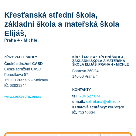
Křesťanská střední škola,
základní škola a mateřská škola
Elijáš,
Praha 4 - Michle
ZŘIZOVATEL ŠKOLY
KŘESŤANSKÁ STŘEDNÍ ŠKOLA,
ZÁKLADNÍ ŠKOLA A MATEŘSKÁ
České sdružení CASD
ŠKOLA ELIJÁŠ, PRAHA 4 - MICHLE
České sdružení CASD
Baarova 360/24
Peroutkova 57
140 00 Praha 4
150 00 Praha 5 – Smíchov
IČ: 63831244
KONTAKTY
tel.:
734 527 074
www.ceskesdruzeni.cz
e-mail.:
sekretariat@elijas.cz
ID datové schránky:
km7wg2d
IČ:
71340904