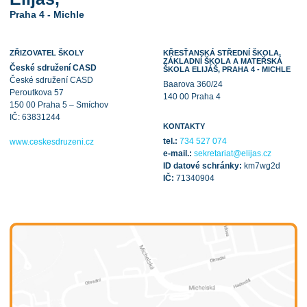
Praha 4 - Michle
ZŘIZOVATEL ŠKOLY
KŘESŤANSKÁ STŘEDNÍ ŠKOLA,
ZÁKLADNÍ ŠKOLA A MATEŘSKÁ
České sdružení CASD
ŠKOLA ELIJÁŠ, PRAHA 4 - MICHLE
České sdružení CASD
Baarova 360/24
Peroutkova 57
140 00 Praha 4
150 00 Praha 5 – Smíchov
IČ: 63831244
KONTAKTY
tel.:
734 527 074
www.ceskesdruzeni.cz
e-mail.:
sekretariat@elijas.cz
ID datové schránky:
km7wg2d
IČ:
71340904