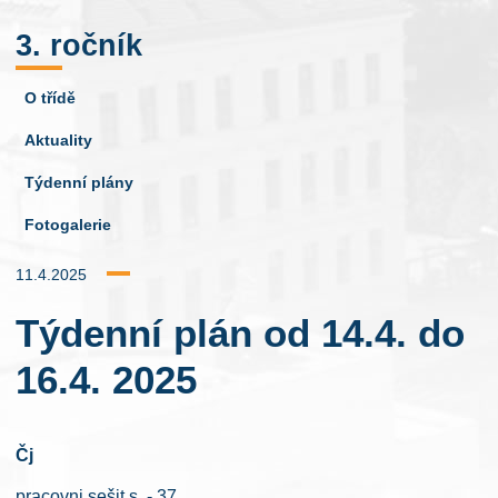
3. ročník
O třídě
Aktuality
Týdenní plány
Fotogalerie
11.4.2025
Týdenní plán od 14.4. do
16.4. 2025
Čj
pracovni sešit s. - 37