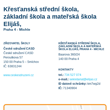
Křesťanská střední škola,
základní škola a mateřská škola
Elijáš,
Praha 4 - Michle
ZŘIZOVATEL ŠKOLY
KŘESŤANSKÁ STŘEDNÍ ŠKOLA,
ZÁKLADNÍ ŠKOLA A MATEŘSKÁ
České sdružení CASD
ŠKOLA ELIJÁŠ, PRAHA 4 - MICHLE
České sdružení CASD
Baarova 360/24
Peroutkova 57
140 00 Praha 4
150 00 Praha 5 – Smíchov
IČ: 63831244
KONTAKTY
tel.:
734 527 074
www.ceskesdruzeni.cz
e-mail.:
sekretariat@elijas.cz
ID datové schránky:
km7wg2d
IČ:
71340904