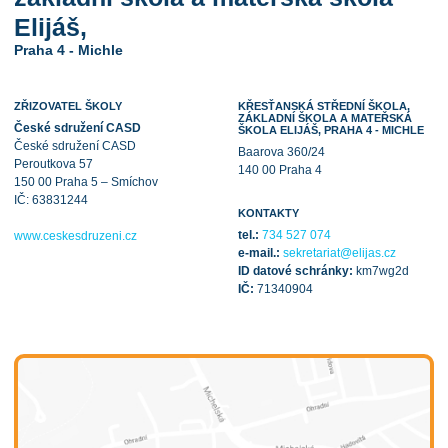
Elijáš,
Praha 4 - Michle
ZŘIZOVATEL ŠKOLY
KŘESŤANSKÁ STŘEDNÍ ŠKOLA,
ZÁKLADNÍ ŠKOLA A MATEŘSKÁ
České sdružení CASD
ŠKOLA ELIJÁŠ, PRAHA 4 - MICHLE
České sdružení CASD
Baarova 360/24
Peroutkova 57
140 00 Praha 4
150 00 Praha 5 – Smíchov
IČ: 63831244
KONTAKTY
tel.:
734 527 074
www.ceskesdruzeni.cz
e-mail.:
sekretariat@elijas.cz
ID datové schránky:
km7wg2d
IČ:
71340904