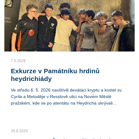
7.5.2026
Exkurze v Památníku hrdinů
heydrichiády
Ve středu 6. 5. 2026 navštívili devátáci kryptu a kostel sv.
Cyrila a Metoděje v Resslově ulici na Novém Městě
pražském, kde se po atentátu na Heydricha ukrývali
českoslovenští parašutisté. Nejen že si rozšířili znalosti
moderních dějin, ale vlastní zážitek využijí jako podklad pro
napsání reportáže.
26.8.2025