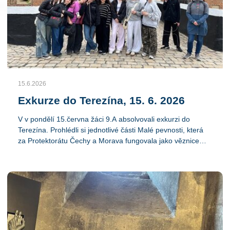
15.6.2026
Exkurze do Terezína, 15. 6. 2026
V v pondělí 15.června žáci 9.A absolvovali exkurzi do
Terezína. Prohlédli si jednotlivé části Malé pevnosti, která
za Protektorátu Čechy a Morava fungovala jako věznice
gestapa, i nejdůležitější historické památky ve městě
Terezín z období židovského ghetta - mansardu, synagogu,
krematorium a Magdeburská kasárna.