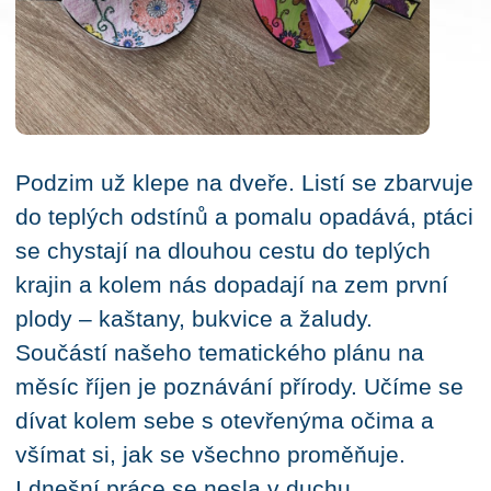
Podzim už klepe na dveře. Listí se zbarvuje
do teplých odstínů a pomalu opadává, ptáci
se chystají na dlouhou cestu do teplých
krajin a kolem nás dopadají na zem první
plody – kaštany, bukvice a žaludy.
Součástí našeho tematického plánu na
měsíc říjen je poznávání přírody. Učíme se
dívat kolem sebe s otevřenýma očima a
všímat si, jak se všechno proměňuje.
I dnešní práce se nesla v duchu