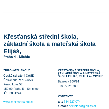
Křesťanská střední škola,
základní škola a mateřská škola
Elijáš,
Praha 4 - Michle
ZŘIZOVATEL ŠKOLY
KŘESŤANSKÁ STŘEDNÍ ŠKOLA,
ZÁKLADNÍ ŠKOLA A MATEŘSKÁ
České sdružení CASD
ŠKOLA ELIJÁŠ, PRAHA 4 - MICHLE
České sdružení CASD
Baarova 360/24
Peroutkova 57
140 00 Praha 4
150 00 Praha 5 – Smíchov
IČ: 63831244
KONTAKTY
tel.:
734 527 074
www.ceskesdruzeni.cz
e-mail.:
sekretariat@elijas.cz