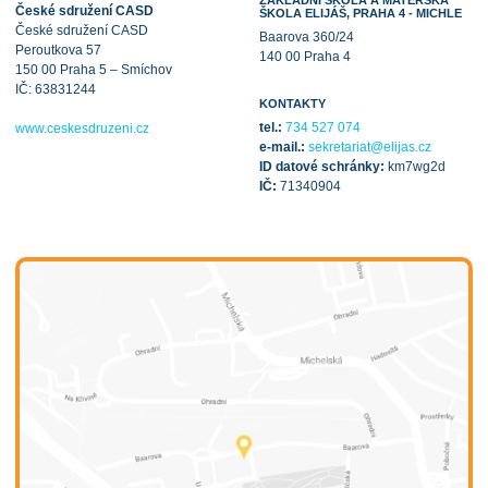
České sdružení CASD
ŠKOLA ELIJÁŠ, PRAHA 4 - MICHLE
České sdružení CASD
Baarova 360/24
Peroutkova 57
140 00 Praha 4
150 00 Praha 5 – Smíchov
IČ: 63831244
KONTAKTY
tel.:
734 527 074
www.ceskesdruzeni.cz
e-mail.:
sekretariat@elijas.cz
ID datové schránky:
km7wg2d
IČ:
71340904