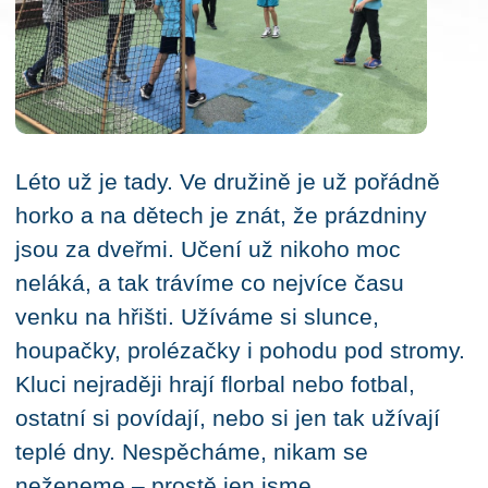
Léto už je tady. Ve družině je už pořádně
horko a na dětech je znát, že prázdniny
jsou za dveřmi. Učení už nikoho moc
neláká, a tak trávíme co nejvíce času
venku na hřišti. Užíváme si slunce,
houpačky, prolézačky i pohodu pod stromy.
Kluci nejraději hrají florbal nebo fotbal,
ostatní si povídají, nebo si jen tak užívají
teplé dny. Nespěcháme, nikam se
neženeme – prostě jen jsme.