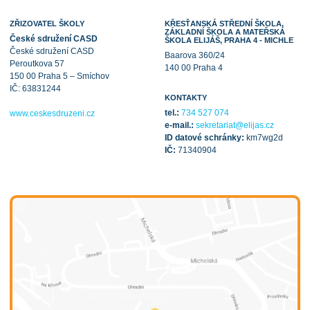
ZŘIZOVATEL ŠKOLY
KŘESŤANSKÁ STŘEDNÍ ŠKOLA,
ZÁKLADNÍ ŠKOLA A MATEŘSKÁ
České sdružení CASD
ŠKOLA ELIJÁŠ, PRAHA 4 - MICHLE
České sdružení CASD
Baarova 360/24
Peroutkova 57
140 00 Praha 4
150 00 Praha 5 – Smíchov
IČ: 63831244
KONTAKTY
tel.:
734 527 074
www.ceskesdruzeni.cz
e-mail.:
sekretariat@elijas.cz
ID datové schránky:
km7wg2d
IČ:
71340904