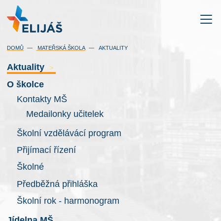
DOMŮ
MATEŘSKÁ ŠKOLA
AKTUALITY
Aktuality
>
O školce
Kontakty MŠ
Medailonky učitelek
Školní vzdělávácí program
Přijímací řízení
Školné
Předběžná přihláška
Školní rok - harmonogram
Jídelna MŠ