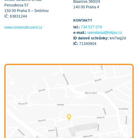
Baarova 360/24
Peroutkova 57
140 00 Praha 4
150 00 Praha 5 – Smíchov
IČ: 63831244
KONTAKTY
tel.:
734 527 074
www.ceskesdruzeni.cz
e-mail.:
sekretariat@elijas.cz
ID datové schránky:
km7wg2d
IČ:
71340904