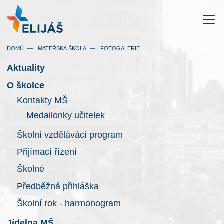
DOMŮ
MATEŘSKÁ ŠKOLA
FOTOGALERIE
Aktuality
O školce
Kontakty MŠ
Medailonky učitelek
Školní vzdělávácí program
Přijímací řízení
Školné
Předběžná přihláška
Školní rok - harmonogram
Jídelna MŠ