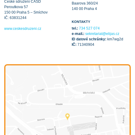
České sdružení CASD
Baarova 360/24
Peroutkova 57
140 00 Praha 4
150 00 Praha 5 – Smíchov
IČ: 63831244
KONTAKTY
tel.:
734 527 074
www.ceskesdruzeni.cz
e-mail.:
sekretariat@elijas.cz
ID datové schránky:
km7wg2d
IČ:
71340904