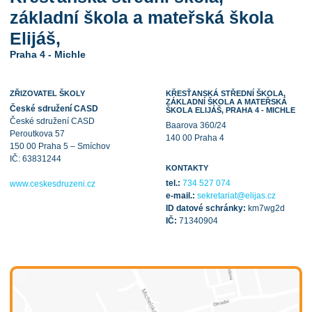
základní škola a mateřská škola
Elijáš,
Praha 4 - Michle
ZŘIZOVATEL ŠKOLY
KŘESŤANSKÁ STŘEDNÍ ŠKOLA,
ZÁKLADNÍ ŠKOLA A MATEŘSKÁ
České sdružení CASD
ŠKOLA ELIJÁŠ, PRAHA 4 - MICHLE
České sdružení CASD
Baarova 360/24
Peroutkova 57
140 00 Praha 4
150 00 Praha 5 – Smíchov
IČ: 63831244
KONTAKTY
tel.:
734 527 074
www.ceskesdruzeni.cz
e-mail.:
sekretariat@elijas.cz
ID datové schránky:
km7wg2d
IČ:
71340904