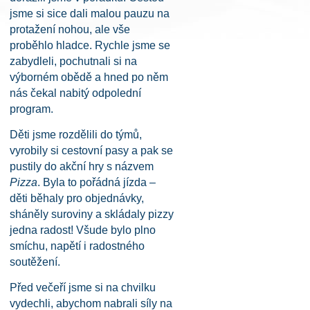
jsme si sice dali malou pauzu na
protažení nohou, ale vše
proběhlo hladce. Rychle jsme se
zabydleli, pochutnali si na
výborném obědě a hned po něm
nás čekal nabitý odpolední
program.
Děti jsme rozdělili do týmů,
vyrobily si cestovní pasy a pak se
pustily do akční hry s názvem
Pizza
. Byla to pořádná jízda –
děti běhaly pro objednávky,
sháněly suroviny a skládaly pizzy
jedna radost! Všude bylo plno
smíchu, napětí i radostného
soutěžení.
Před večeří jsme si na chvilku
vydechli, abychom nabrali síly na