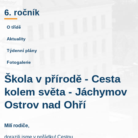
6. ročník
O třídě
Aktuality
Týdenní plány
Fotogalerie
Škola v přírodě - Cesta
kolem světa - Jáchymov
Ostrov nad Ohří
Milí rodiče,
dorazili jsme v pořádku! Cestou