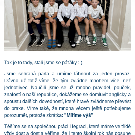
Tak je to tady, stali jsme se páťáky :-).
Jsme sehraná parta a umíme táhnout za jeden provaz.
Dávno už totiž víme, že tým zvládne mnohem více, než
jednotlivec. Naučili jsme se už mnoho pravidel, pouček,
znalostí o naší republice, dokážeme se domluvit anglicky a
spoustu dalších dovedností, které hravě zvládneme převést
do praxe. Víme také, že mnoha věcem ještě potřebujeme
porozumět, protože zkrátka:
"Míříme výš"
.
Těšíme se na společnou práci i legraci, které máme ve třídě
vždy dost a dost a věříme, že i tento školní rok nás posune