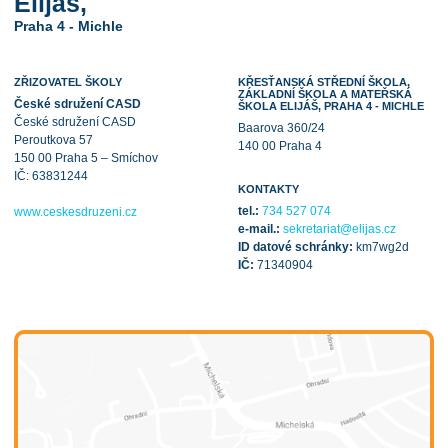
Elijáš,
Praha 4 - Michle
ZŘIZOVATEL ŠKOLY
KŘESŤANSKÁ STŘEDNÍ ŠKOLA,
ZÁKLADNÍ ŠKOLA A MATEŘSKÁ
České sdružení CASD
ŠKOLA ELIJÁŠ, PRAHA 4 - MICHLE
České sdružení CASD
Baarova 360/24
Peroutkova 57
140 00 Praha 4
150 00 Praha 5 – Smíchov
IČ: 63831244
KONTAKTY
tel.:
734 527 074
www.ceskesdruzeni.cz
e-mail.:
sekretariat@elijas.cz
ID datové schránky:
km7wg2d
IČ:
71340904