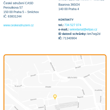
České sdružení CASD
Baarova 360/24
Peroutkova 57
140 00 Praha 4
150 00 Praha 5 – Smíchov
IČ: 63831244
KONTAKTY
tel.:
734 527 074
www.ceskesdruzeni.cz
e-mail.:
sekretariat@elijas.cz
ID datové schránky:
km7wg2d
IČ:
71340904