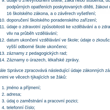
údaje o znevýhodnění dítěte, žáka nebo studenta, 
podpůrných opatřeních poskytovaných dítěti, žákovi 
16 školského zákona, a o závěrech vyšetření;
doporučení školského poradenského zařízení;
údaje o zdravotní způsobilosti ke vzdělávání a o zdra
vliv na průběh vzdělávání;
datum ukončení vzdělávání ve škole; údaje o zkoušce
vyšší odborné škole ukončeno;
záznamy z pedagogických rad;
Záznamy o úrazech, lékařské zprávy.
ále Správce zpracovává následující údaje zákonných z
 nimi ve věcech týkajících se žáků:
jméno a příjmení;
adresa;
údaj o zaměstnání a pracovní pozici;
telefonní číslo;