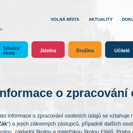
VOLNÁ MÍSTA
AKTUALITY
DOK
Střední
Jídelna
Družina
Učitelé
škola
Í)
Informace o zpracování
ato informace o zpracování osobních údajů se vztahuje na
Žák
“) a jejich zákonných zástupců, případně dalších os
kolou, základní školou a mateřskou školou Elijáš, Praha