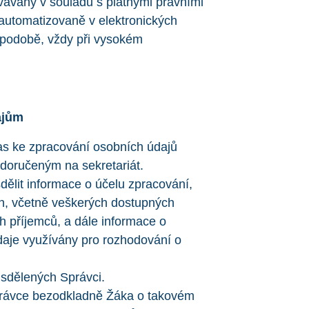
ávány v souladu s platnými právními
automatizovaně v elektronických
é podobě, vždy při vysokém
ajům
as ke zpracování osobních údajů
 doručeným na sekretariát.
ělit informace o účelu zpracování,
ch, včetně veškerých dostupných
ích příjemců, a dále informace o
aje využívány pro rozhodování o
sdělených Správci.
právce bezodkladně Žáka o takovém