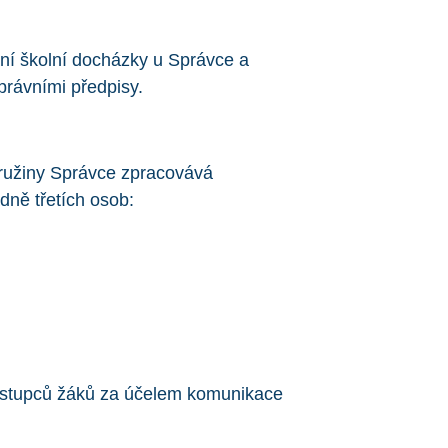
ní školní docházky u Správce a
rávními předpisy.
 družiny Správce zpracovává
dně třetích osob:
ástupců žáků za účelem komunikace