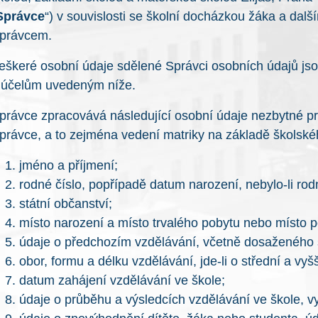
Správce
“) v souvislosti se školní docházkou žáka a dalš
právcem.
eškeré osobní údaje sdělené Správci osobních údajů js
 účelům uvedeným níže.
právce zpracovává následující osobní údaje nezbytné pr
právce, a to zejména vedení matriky na základě školsk
jméno a příjmení;
rodné číslo, popřípadě datum narození, nebylo-li rodné
státní občanství;
místo narození a místo trvalého pobytu nebo místo p
údaje o předchozím vzdělávání, včetně dosaženého 
obor, formu a délku vzdělávání, jde-li o střední a vy
datum zahájení vzdělávání ve škole;
údaje o průběhu a výsledcích vzdělávání ve škole, v