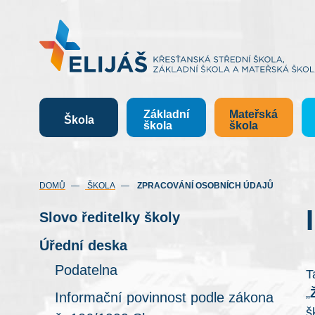
Základní
Mateřská
Škola
škola
škola
(AKTUÁLN
DOMŮ
ŠKOLA
ZPRACOVÁNÍ OSOBNÍCH ÚDAJŮ
Slovo ředitelky školy
Úřední deska
Podatelna
T
„
Informační povinnost podle zákona
š