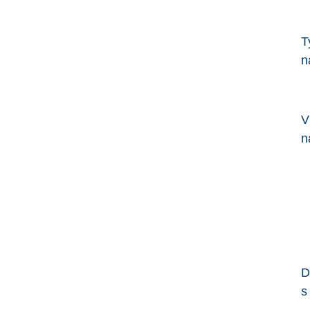
T
n
V
n
D
s