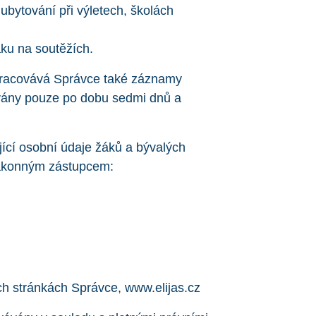
ubytování při výletech, školách
áku na soutěžích.
pracovává Správce také záznamy
vány pouze po dobu sedmi dnů a
cí osobní údaje žáků a bývalých
zákonným zástupcem:
ch stránkách Správce, www.elijas.cz