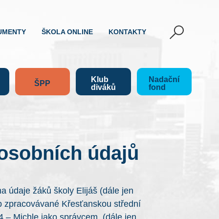
UMENTY
ŠKOLA ONLINE
KONTAKTY
Klub
Nadační
ŠPP
diváků
fond
 osobních údajů
 údaje žáků školy Elijáš (dále jen
ob zpracovávané Křesťanskou střední
 4 – Michle jako správcem (dále jen