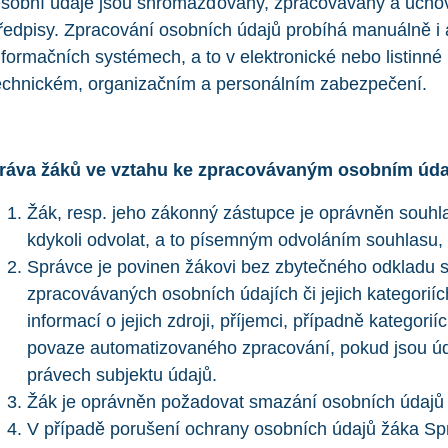
sobní údaje jsou shromažďovány, zpracovávány a uchov
ředpisy. Zpracování osobních údajů probíhá manuálně i 
nformačních systémech, a to v elektronické nebo listinn
echnickém, organizačním a personálním zabezpečení.
ráva žáků ve vztahu ke zpracovávaným osobním úd
Žák, resp. jeho zákonný zástupce je oprávněn souhl
kdykoli odvolat, a to písemným odvoláním souhlasu,
Správce je povinen žákovi bez zbytečného odkladu sd
zpracovávaných osobních údajích či jejich kategorií
informací o jejich zdroji, příjemci, případně kategori
povaze automatizovaného zpracování, pokud jsou úd
právech subjektu údajů.
Žák je oprávněn požadovat smazání osobních údajů 
V případě porušení ochrany osobních údajů žáka S