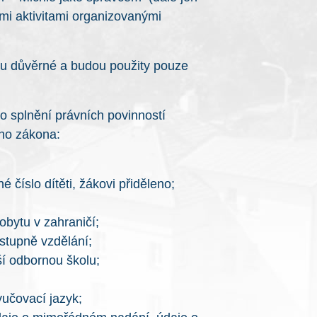
ími aktivitami organizovanými
ou důvěrné a budou použity pouze
o splnění právních povinností
ého zákona:
 číslo dítěti, žákovi přiděleno;
obytu v zahraničí;
stupně vzdělání;
šší odbornou školu;
yučovací jazyk;