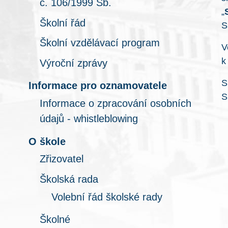
č. 106/1999 Sb.
„
Školní řád
S
Školní vzdělávací program
V
k
Výroční zprávy
S
Informace pro oznamovatele
S
Informace o zpracování osobních
údajů - whistleblowing
O škole
Zřizovatel
Školská rada
Volební řád školské rady
Školné