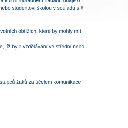
údaje o mimořádném nadání, údaje o
nebo studentovi školou v souladu s §
votních obtížích, které by mohly mít
, jíž bylo vzdělávání ve střední nebo
ástupců žáků za účelem komunikace