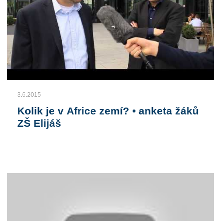
3.6.2015
Kolik je v Africe zemí? • anketa žáků
ZŠ Elijáš