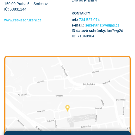
140 00 Praha 4
150 00 Praha 5 – Smíchov
IČ: 63831244
KONTAKTY
tel.:
734 527 074
www.ceskesdruzeni.cz
e-mail.:
sekretariat@elijas.cz
ID datové schránky:
km7wg2d
IČ:
71340904