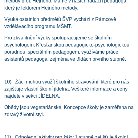
metody prof. Hejného. Máme v našich řadách pedagoga,
který je lektorem Hejného metody.
Výuka ostatních předmětů ŠVP vychází z Rámcově
vzdělávacího programu MŠMT.
Pro zkvalitnění výuky spolupracujeme se školním
psychologem, Křesťanskou pedagogicko-psychologickou
poradnou, speciálním pedagogem, využíváme práce
asistentů pedagoga, zejména ve třídách prvního stupně.
10) Žáci mohou využít školního stravování, které pro nás
zajišťuje vlastní školní jídelna. Veškeré informace a ceny
najdete
v sekci JÍDELNA
.
Obědy jsou vegetariánské. Koncepce školy je zaměřena na
zdravý životní styl.
11) Odpolední aktivity pro žáky 1.stupně zajišťuje školní