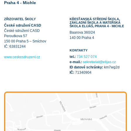
Praha 4 - Michle
ZŘIZOVATEL ŠKOLY
KŘESŤANSKÁ STŘEDNÍ ŠKOLA,
ZÁKLADNÍ ŠKOLA A MATEŘSKÁ
České sdružení CASD
ŠKOLA ELIJÁŠ, PRAHA 4 - MICHLE
České sdružení CASD
Baarova 360/24
Peroutkova 57
140 00 Praha 4
150 00 Praha 5 – Smíchov
IČ: 63831244
KONTAKTY
tel.:
734 527 074
www.ceskesdruzeni.cz
e-mail.:
sekretariat@elijas.cz
ID datové schránky:
km7wg2d
IČ:
71340904