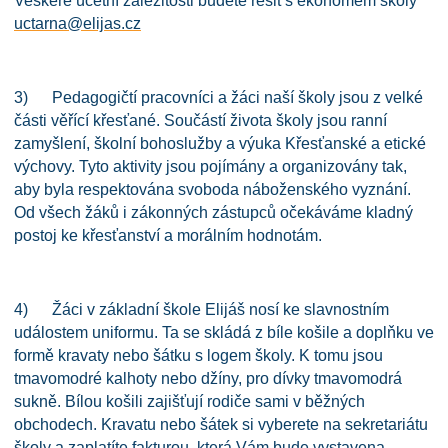
Veškeré účetní záležitosti budete řešit s ekonomem školy
uctarna@elijas.cz
3) Pedagogičtí pracovníci a žáci naší školy jsou z velké
části věřící křesťané. Součástí života školy jsou ranní
zamyšlení, školní bohoslužby a výuka Křesťanské a etické
výchovy. Tyto aktivity jsou pojímány a organizovány tak,
aby byla respektována svoboda náboženského vyznání.
Od všech žáků i zákonných zástupců očekáváme kladný
postoj ke křesťanství a morálním hodnotám.
4) Žáci v základní škole Elijáš nosí ke slavnostním
událostem uniformu. Ta se skládá z bíle košile a doplňku ve
formě kravaty nebo šátku s logem školy. K tomu jsou
tmavomodré kalhoty nebo džíny, pro dívky tmavomodrá
sukně. Bílou košili zajišťují rodiče sami v běžných
obchodech. Kravatu nebo šátek si vyberete na sekretariátu
školy a zaplatíte fakturou, která Vám bude vystavena.