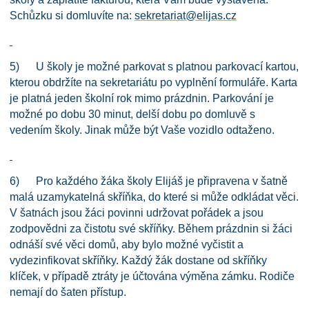
Schůzku si domluvíte na:
sekretariat@elijas.cz
5) U školy je možné parkovat s platnou parkovací kartou,
kterou obdržíte na sekretariátu po vyplnění formuláře. Karta
je platná jeden školní rok mimo prázdnin. Parkování je
možné po dobu 30 minut, delší dobu po domluvě s
vedením školy. Jinak může být Vaše vozidlo odtaženo.
6) Pro každého žáka školy Elijáš je připravena v šatně
malá uzamykatelná skříňka, do které si může odkládat věci.
V šatnách jsou žáci povinni udržovat pořádek a jsou
zodpovědni za čistotu své skříňky. Během prázdnin si žáci
odnáší své věci domů, aby bylo možné vyčistit a
vydezinfikovat skříňky. Každý žák dostane od skříňky
klíček, v případě ztráty je účtována výměna zámku. Rodiče
nemají do šaten přístup.