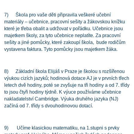
7) Škola pro vaše děti připravila veškeré učební
materiály – učebnice, pracovní sešity a žákovskou knížku
které je třeba obalit a udržovat v pořádku. Učebnice jsou
majetkem školy, za tyto učebnice neplatíte. Za pracovní
sešity a jiné pomůcky, které zakoupí škola, bude rodičům
vystavena faktura. Tyto pomůcky jsou majetkem žáka.
8) Základní škola Elijáš v Praze je školou s rozšířenou
výukou cizích jazyků; hodinová dotace AJ je v prvních třech
letech dvě hodiny, poté se zvyšuje na tři hodiny a od 7. třídy
to jsou čtyři hodiny týdně. K výuce používáme učebnice
nakladatelství Cambridge. Výuka druhého jazyka (NJ)
začíná od 7. třídy s dvouhodinovou dotací.
9) Učíme klasickou matematiku, na 1.stupni s prvky